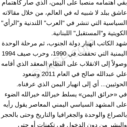
بقي اهتمامه منصباً على اليمن، الذي صار كاهتمام
عاشق ببلد لا شبيه له في العالم، من خلال مقالاته
السياسية التي تنشر في "العرب" اللندنية و"الرأي"
الكويتية و"المستقبل" اللبنانية.
شهد الكاتب انهيار دولة الجنوب، ثم مرحلة الوحدة
اليمنية التي تحققت في 1990، وحرب صيف 1994
وصولاً إلى الانقلاب على النظام المعقد الذي أقامه
علي عبدالله صالح في العام 2011 وصعود
الحوثيين... أي إلى انهيار اليمن الذي عرفناه.
في «حرائق اليمن» يسلط خيرالله خيرالله الضوء
على المشهد السياسي اليمني المعاصر يقول رأيه
بالصراع والوحدة والجغرافيا والتاريخ وحتى بالحجر
والبشر من دون الدخول في تكهنات أو حتى