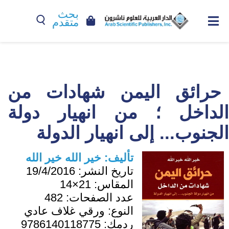
بحث
متقدم
حرائق اليمن شهادات من
الداخل ؛ من انهيار دولة
الجنوب... إلى انهيار الدولة
تأليف:
خير الله خير الله
تاريخ النشر:
19/4/2016
المقاس:
21×14
عدد الصفحات:
482
النوع:
ورقي غلاف عادي
ردمك:
9786140118775