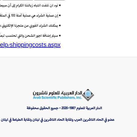
• نود ان نلفت انتباه زبائننا الكرام إلى أن مب
• إن عملية الشراء هي عملية آمنة 100 في المئة باستعمال تقنية (Secure Socket Layer) أو SSL التي تتيح إرسال البيانات مشفرة عبر الانترنت.
• يمكنك الشراء الفوري من متجرنا الإلكتروني
• سيتم إضافة اجور الشحن والتي تحتسب تبعاً لو
elp/shippingcosts.aspx
الدار العربية للعلوم 1987-2026 - جميع الحقوق محفوظة
عضو في اتحاد الناشرين العرب ونقابة اتحاد الناشرين في لبنان ونقابة الطباعة في لبنان