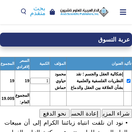
بحث
متقدم
عربة التسوق
السعر
تأكيد
العنوان
المؤلف
الكمية
المجموع
إلافرادي
إشكالية العقل والجسم ؛ نقد
محمود
النظريات الفلسفية والعلمية
حياوي
19
19
بشأن العلاقة بين العقل والدماغ
حماش
المجموع
19.00$
العام:
• نود ان نلفت انتباه زبائننا الكرام إلى أن مبيعات