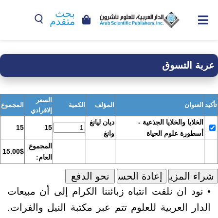
بحث
متقدم
عربة التسوق
السعر
تأكيد
العنوان
المؤلف
الكمية
المجموع
إلافرادي
الخلايا والخلايا الجذعية -
ديان ليانغ
15
15
أسطورة علوم الحياة
وانغ
المجموع
15.00$
العام:
• نود ان نلفت انتباه زبائننا الكرام إلى أن مبيعات
الدار العربية للعلوم تتم عبر مكتبة النيل والفرات.