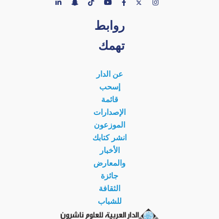
روابط
تهمك
عن الدار
إسحب
قائمة
الإصدارات
الموزعون
انشر كتابك
الأخبار
والمعارض
جائزة
الثقافة
للشباب