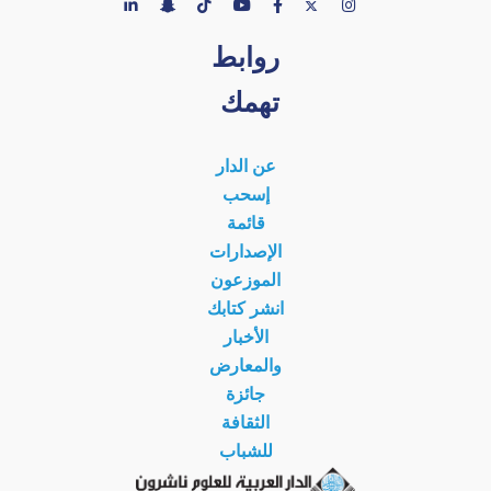
روابط
تهمك
عن الدار
إسحب
قائمة
الإصدارات
الموزعون
انشر كتابك
الأخبار
والمعارض
جائزة
الثقافة
للشباب