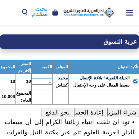
بحث
متقدم
عربة التسوق
السعر
تأكيد
العنوان
المؤلف
الكمية
المجموع
إلافرادي
الحيلة اللغوية ؛ بلاغة الإتصال
محمد
10
10
بضبط المقال على وجه الإحتمال
كشاش
المجموع
10.00$
العام:
• نود ان نلفت انتباه زبائننا الكرام إلى أن مبيعات
الدار العربية للعلوم تتم عبر مكتبة النيل والفرات.