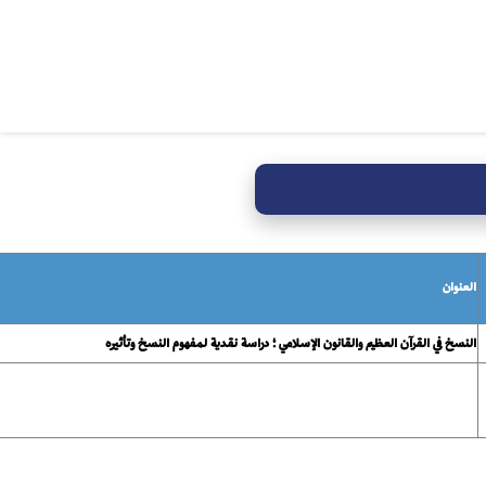
العنوان
النسخ في القرآن العظيم والقانون الإسلامي ؛ دراسة نقدية لمفهوم النسخ وتأثيره