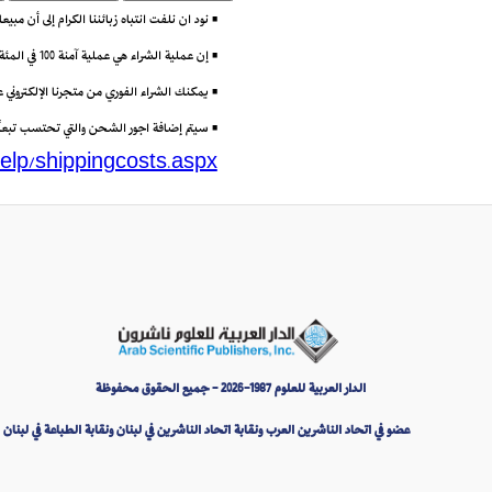
• نود ان نلفت انتباه زبائننا الكرام إلى أن مب
• إن عملية الشراء هي عملية آمنة 100 في المئة باستعمال تقنية (Secure Socket Layer) أو SSL التي تتيح إرسال البيانات مشفرة عبر الانترنت.
• يمكنك الشراء الفوري من متجرنا الإلكتروني
• سيتم إضافة اجور الشحن والتي تحتسب تبعاً لو
elp/shippingcosts.aspx
الدار العربية للعلوم 1987-2026 - جميع الحقوق محفوظة
عضو في اتحاد الناشرين العرب ونقابة اتحاد الناشرين في لبنان ونقابة الطباعة في لبنان