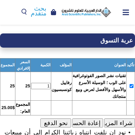
بحث
متقدم
عربة التسوق
السعر
تأكيد
العنوان
المؤلف
الكمية
المجموع
إلافرادي
تقنيات نشر الصور الفوتوغرافية
على الوب ؛ الوسيلة الأسرع
رفاييل
25
25
والأسهل والأفضل لعرض وبيع
كونسبسيون
منتجاتك
المجموع
25.00$
العام:
• نود ان نلفت انتباه زبائننا الكرام إلى أن مبيعات