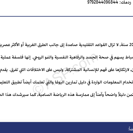
ردمك:
9792844096844
في الهند، حيث نشأ اليوغا قبل نحو 2000 سنة، لا تزال القواعد التقليدية صامدة إلى جانب الطرق الغربية أو ا
انضباط يسهم في صحة الجسد والرفاهية النفسية والنمو الروحي. إنها فلسفة عملية 
لارتكازها على فهم للإنسانية المشتركة، وليس على الاختلافات التي تفرق. يقدم 
ام المعلومات الواردة في دليل تمارين اليوغا والتي تعلمك أيضاً تطبيق التع
ن دليلاً واضحاً وآمناً إلى ممارسة هذه الرياضة السامية، كما سيرشدك هذا الدل
اً: