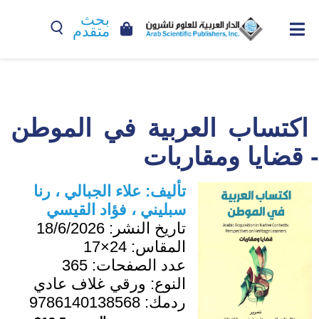
بحث
متقدم
اكتساب العربية في الموطن
- قضايا ومقاربات
تأليف:
علاء الجبالي ، رنا
سبليني ، فؤاد القيسي
تاريخ النشر:
18/6/2026
المقاس:
24×17
عدد الصفحات:
365
النوع:
ورقي غلاف عادي
ردمك:
9786140138568