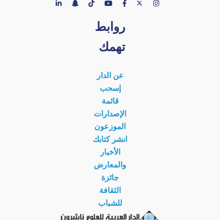
روابط
تهمك
عن الدار
إسحب
قائمة
الإصدارات
الموزعون
انشر كتابك
الأخبار
والمعارض
جائزة
الثقافة
للشباب