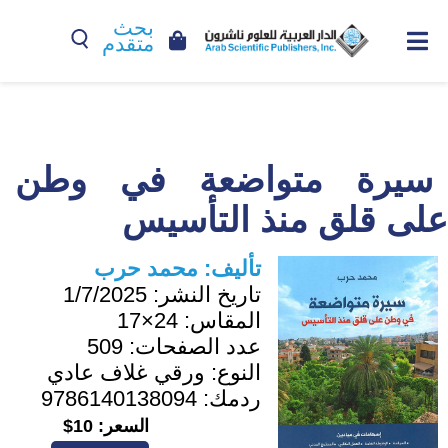
بحث
متقدم
سيرة متواضعة في وطن
على قلق منذ التأسيس
تأليف:
محمد حرب
تاريخ النشر:
1/7/2025
المقاس:
24×17
عدد الصفحات:
509
النوع:
ورقي غلاف عادي
ردمك:
9786140138094
السعر:
10$