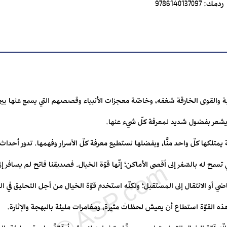
ردمك:
9786140137097
بة والقوى الخارقة شغفه، وخاصّة معجزات الأنبياء وقصصهم التي يسمع عنها بين ا
 ويشعر بفضول شديد لمعرفة كلّ شيء عنها.
 يمتلكها كلّ واحد منَّا، وبفضلها نستطيع معرفة كلّ الأسرار وفهمها. تدور أحدا
ي تسمح له بالسّفر إلى أقصى الأماكن؛ إنّها قوّة الخيال. فصديقنا فاتح لم يسافر 
ضي أو الانتقال إلى المستقبل؛ ولكنّه استخدم قوّة الخيال من أجل التحليق في الفض
القوّة استطاع أن يعيش لحظات مثيرة، ومغامرات مليئة بالبهجة والإثارة.