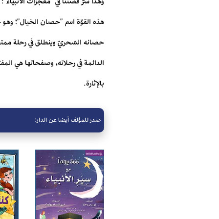
وهذا سرُّ قصتنا في "معجزات الأنبياء"؛
هذه القوّة اسم "حصان الخيال"؛ وهو ح
حصانه السّحريّ وينطلق في رحلة ممتعة
الدائمة في رحلاته، وصفحاتها هي المفت
بالإثارة.
صدر للمؤلف أيضا عن الدار: