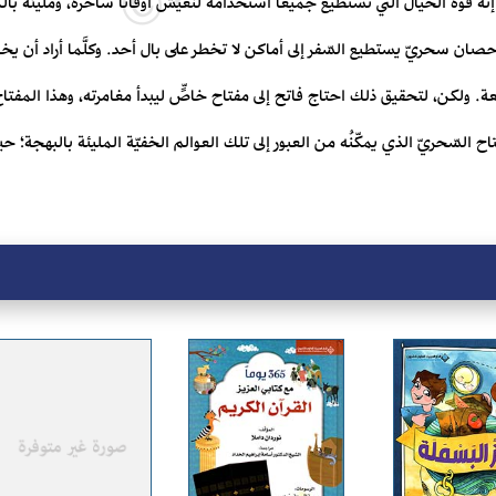
 إنّه قوّة الخيال التي نستطيع جميعاً استخدامه لنعيش أوقاتاً ساحرة، ومليئة با
صان سحريّ يستطيع السّفر إلى أماكن لا تخطر على بال أحد. وكلَّما أراد أن 
. ولكن، لتحقيق ذلك احتاج فاتح إلى مفتاح خاصٍّ ليبدأ مغامرته، وهذا المفتاح
اح السّحريّ الذي يمكّنُه من العبور إلى تلك العوالم الخفيّة المليئة بالبهجة