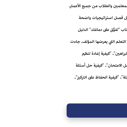
للمعلمين والطلاب من جميع الأعمار،
م كل فصل استراتيجيات واضحة
اب "تفوَّق على دماغك" الدليل
التعلم التي يعرضها المؤلف، جاءت
راهين"، "كيفية إعادة تنظيم
ل الامتحان"، "كيفية حل أسئلة
"، "كيفية الحفاظ على التركيز"،