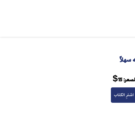
سهلاً
لسعر:
15$
اشترِ الكتاب