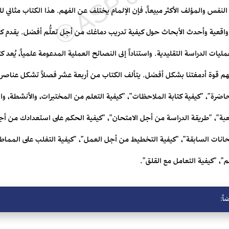
النفس والمؤلف الأكثر مبيعاً، فإن الإلمام يختلف عن الفهم. هذا الكتاب مثالي 
ين واقعية وأحدث الأبحاث حول كيفية تدريب دماغك من أجل تعلُّم أفضل. يقد
 الدراسة التقليدية. واستناداً إلى النصائح العملية المدعومة علمياً، يُعد كت
هم قوة أدمغتنا بشكل أفضل. يتألف الكتاب من أربعة عشر فصلاً تشكل عناصر 
اضرة"، "كيفية كتابة الملاحظات"، "كيفية التعلم من المختبرات، والأنشطة، والب
بة"، "طريقة الدراسة من أجل الامتحان"، "كيفية الحكم على استعدادك من أج
تحانات السابقة"، "كيفية التخطيط من أجل العمل"، "كيفية التغلب على المماطلة
، "كيفية التعامل مع القلق".
اً: