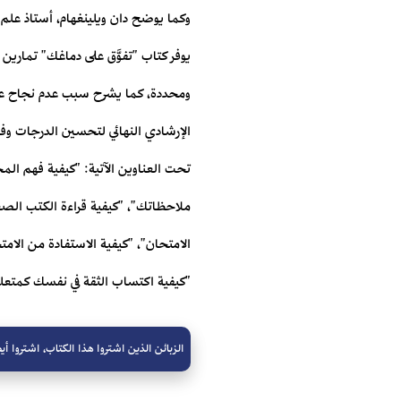
وكما يوضح دان ويلينغهام، أستاذ علم 
يوفر كتاب "تفوَّق على دماغك" تمار
ومحددة، كما يشرح سبب عدم نجاح عمليات
الإرشادي النهائي لتحسين الدرجات وف
تحت العناوين الآتية: "كيفية فهم المح
ملاحظاتك"، "كيفية قراءة الكتب الصع
الامتحان"، "كيفية الاستفادة من الام
"كيفية اكتساب الثقة في نفسك كمتعلم"
الزبائن الذين اشتروا هذا الكتاب، اشتروا أيض