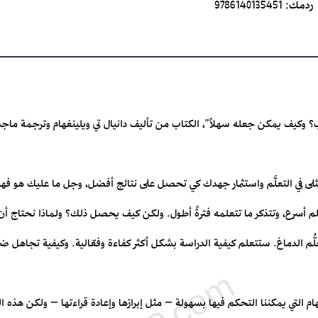
ردمك:
9786140135451
عب؟ وكيف يمكن جعله سهلاً"، الكتاب من تأليف دانيال تي ويلينغهام وترجمة ماجد
لى في التعلَّم واستثمار جهدك كي تحصل على نتائج أفضل، وجل ما عليك هو فه
لم أسرع، وتتذكر ما تتعلمه فترةً أطول. ولكن كيف يحصل ذلك؟ ولماذا نحتاج أن ن
ُّم الدماغ. ستتعلم كيفية الدراسة بشكل أكثر كفاءة وفعّالية. وكيفية تجاهل 
هام التي يمكننا التحكم فيها بسهولة – مثل إبرازها وإعادة قراءتها – ولكن هذه ا