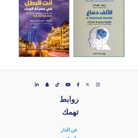
روابط
تهمك
عن الدار
إسحب