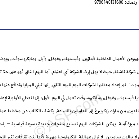
ردمك:
9786140131606
رعن الأعمال الداخلية لأمازون، وفيسبوك، ‏وغوغل، وأبل، ومايكروسوفت، ويوضح 
مثل شركة ناشئة، حيث لا يولى إرث الشركة ‏أي اهتمام. أما اليوم الثاني فهو على حدّ
 الموت".‏ تم إعداد معظم الشركات اليوم لليوم الثاني. إنها تبني المزايا وتدافع عنه
ا فيسبوك، وغوغل، ‏ومايكروسوفت تعمل في اليوم الأول: إنها تعطي الأولوية لإعادة ا
 130 مقابلة مع المطلعين، من مارك زوكربيرغ إلى العاملين بالساعة، ‏يكشف الكتاب عن مخطط
وجد ميزة آمنة. يمكن للشركات اليوم تصنيع منتجات جديدة بسرعة قياسية – ‏ب
 يزالون ‏صامدين. لا تزال عمالقة التكنولوجيا مهيمنة لأنها بنت ثقافات تثير التجد