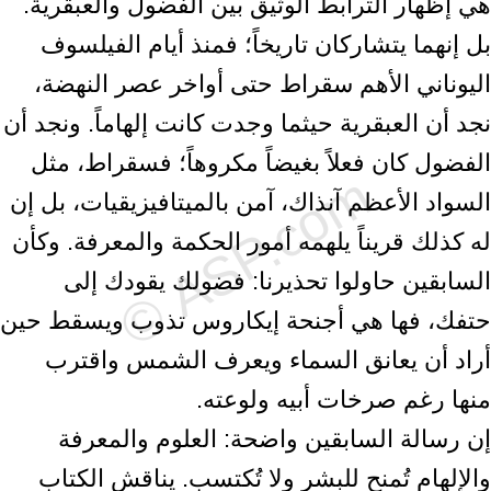
هي إظهار الترابط الوثيق بين الفضول والعبقرية.
بل إنهما يتشاركان تاريخاً؛ ‏فمنذ أيام الفيلسوف
اليوناني الأهم سقراط حتى أواخر عصر النهضة،
نجد أن ‏العبقرية حيثما وجدت كانت إلهاماً. ونجد أن
الفضول كان فعلاً بغيضاً مكروهاً؛ ‏فسقراط، مثل
السواد الأعظم آنذاك، آمن بالميتافيزيقيات، بل إن
له كذلك قريناً يلهمه ‏أمور الحكمة والمعرفة. وكأن
السابقين حاولوا تحذيرنا: فضولك يقودك إلى
حتفك، ‏فها هي أجنحة إيكاروس تذوب ويسقط حين
أراد أن يعانق السماء ويعرف الشمس ‏واقترب
منها رغم صرخات أبيه ولوعته.‏
إن رسالة السابقين واضحة: العلوم والمعرفة
والإلهام تُمنح للبشر ولا تُكتسب.‏ يناقش الكتاب