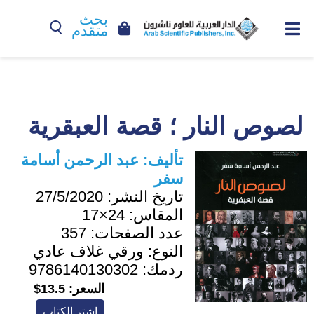
بحث
متقدم
لصوص النار ؛ قصة العبقرية
تأليف:
عبد الرحمن أسامة
سفر
تاريخ النشر:
27/5/2020
المقاس:
24×17
عدد الصفحات:
357
النوع:
ورقي غلاف عادي
ردمك:
9786140130302
السعر:
13.5$
اشترِ الكتاب