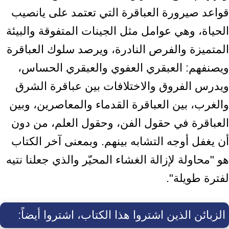
قواعد صيرورة العباقرة التي تعتمد على يانصيب
الحياة، وهي ‏عوامل مثل الجينات المتفوقة والبيئة
المتميزة والفرص النادرة، ويرصد سلوك العباقرة
‏ويصنفهم: العبقري العفوي والعبقري الحساس،
ويدرس الفروق والاختلافات بين ‏عباقرة الشرق
والغرب، بين العباقرة القدماء والمعاصرين، وبين
العباقرة في حقول ‏الفن، وحقول العلم، من دون
أن يغفل أوجه التشابه بينهم. وبمعنى آخر الكتاب
هو ‏‏"محاولة لإزالة الغشاء المحيّر والذي جعلنا نتيه
لفترة طويلة".‏
الزبائن الذين اشتروا هذا الكتاب، اشتروا أيضاً: