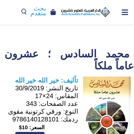
بحث
متقدم
محمد السادس ؛ عشرون
عاماً ملكاً
تأليف:
خير الله خير الله
تاريخ النشر:
30/9/2019
المقاس:
24×17
عدد الصفحات:
343
النوع:
ورقي كرتونية مقوى
ردمك:
9786140128101
السعر:
10$