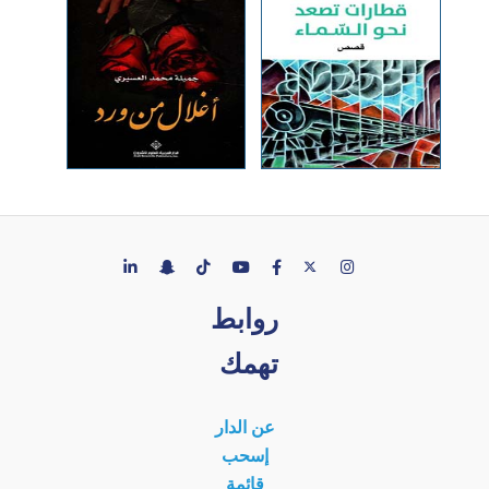
روابط
تهمك
عن الدار
إسحب
قائمة