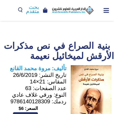
بحث
متقدم
بنية الصراع في نص مذكرات
الأرقش لميخائيل نعيمة
تأليف:
مروة محمد القانع
تاريخ النشر:
26/6/2019
المقاس:
21×14
عدد الصفحات:
63
النوع:
ورقي غلاف عادي
ردمك:
9786140128309
السعر:
6$