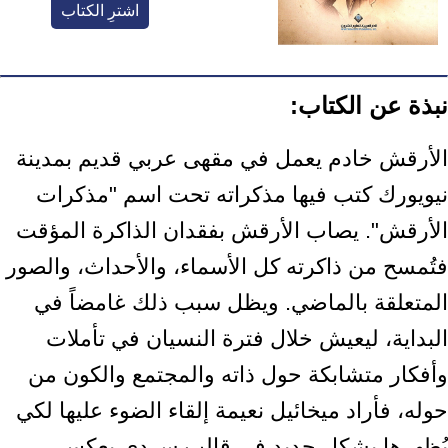
اشترِ الكتاب
نبذة عن الكتاب:
الأرقش خادم يعمل في مقهى عربي قديم بمدينة
نيويورك كتب فيها مذكراته تحت ‏اسم "مذكرات
الأرقش". يصاب الأرقش بفقدان الذاكرة المؤقت
فتُمسح من ذاكرته كل ‏الأسماء، والأحداث، والصور
المتعلقة بالماضي. ويظل سبب ذلك غامضاً في
البداية، ‏ليعيش خلال فترة النسيان في تأملات
وأفكار متشابكة حول ذاته والمجتمع والكون ‏من
حوله، فأراد ميخائيل نعيمة إلقاء الضوء عليها لكي
يُظهرها بشكل جديد في قالب ‏سردي يعكس