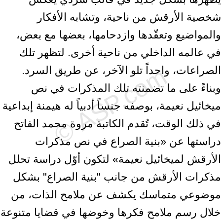
شخصية الأرقش من ناحية، وتشابه الأفكار
والمواضيع وتعقّدها ‏وازدحامها، بعضها مع بعض،
في عالمه الداخلي من ناحية أخرى. لتظهر تلك
‏الصراعات، واحداً تلو الآخر، عن طريق السرد.‏
وبناءً على ما تضمنته تلك المذكرات في نص
ميخائيل نعيمة، بوصفه جنساً أدبياً ‏له هيمنة إبداعية
في ذلك الوقت، تُقدم الكاتبة مروة محمد الفاتح
دراستها عن «بنية ‏الصراع في نص مذكرات
الأرقش لميخائيل نعيمة» لتكون أوّل دراسة تحلل
مذكرات ‏الأرقش من جانب "بنية الصراع" بشكل
موضوعي متماسك يكشف عن ملامح الذات، ‏من
خلال رسم ملامح فكرها وخوضها في قضايا متنوعة