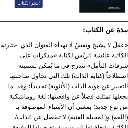
اشترِ الكتاب
نبذة عن الكتاب:
‏«عقلٌ لا يشيخ ونفسٌ لا تهدأ» العنوان الذي اختارته
الكاتبة عائشة الريّس لكتابة ‏‏«مذكرات على
شرفات التأمل» تندرج في ما يُمكن تسميته
اصطلاحاً (كتابة الذات) ‏تلك التي تحاول صاحبتها
التعبير عن هوية الذات (الأنثوية) تحديداً؛ وهذا ما
يجعلها ‏تمتلك فضلاً عن واقعيتها؛ لغة رومانتيكية
من نوع جديد؛ بمعنى أن الأشياء ‏الموصوفة بـ
(اللغة) و(المخيلة الفنية) لا تنفصل عن الذات/
الكاتبة بشفافيتها ‏المرسومة بتفاصيلها الدقيقة،