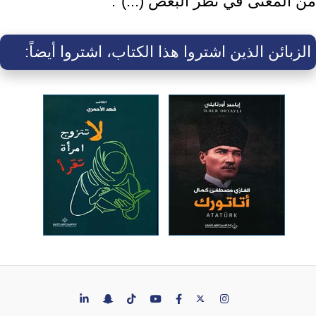
من المعنى في نظر البعض (...)".‏
الزبائن الذين اشتروا هذا الكتاب، اشتروا أيضاً: