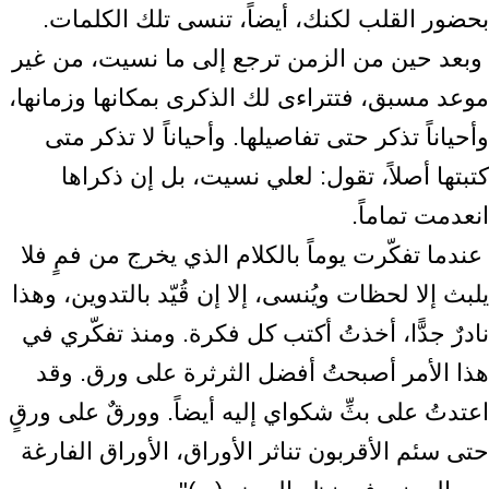
بحضور القلب لكنك، أيضاً، تنسى تلك الكلمات.‏ ‎
‎ وبعد حين من الزمن ترجع إلى ما نسيت، من غير
موعد مسبق، فتتراءى لك الذكرى ‏بمكانها وزمانها،
وأحياناً تذكر حتى تفاصيلها. وأحياناً لا تذكر متى
كتبتها أصلاً، ‏تقول: لعلي نسيت، بل إن ذكراها
انعدمت تماماً.‏ ‎
‎ عندما تفكّرت يوماً بالكلام الذي يخرج من فمٍ فلا
يلبث إلا لحظات ويُنسى، إلا إن قُيّد ‏بالتدوين، وهذا
نادرٌ جدًّا، أخذتُ أكتب كل فكرة. ومنذ تفكّري في
هذا الأمر أصبحتُ ‏أفضل الثرثرة على ورق. وقد
اعتدتُ على بثِّ شكواي إليه أيضاً. وورقٌ على ورقٍ
‏حتى سئم الأقربون تناثر الأوراق، الأوراق الفارغة