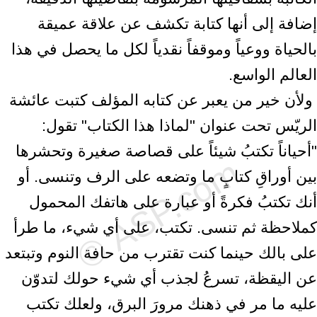
إضافة إلى أنها كتابة تكشف عن علاقة عميقة
بالحياة ‏ووعياً وموقفاً نقدياً لكل ما يحصل في هذا
العالم الواسع.‏ ‎
‎ ولأن خير من يعبر عن كتابه المؤلف كتبت عائشة
الريّس تحت عنوان "لماذا هذا ‏الكتاب" تقول:
"أحياناً تكتبُ شيئاً على قصاصة صغيرة وتحشرها
بين أوراقِ كتابٍ ما ‏وتضعه على الرف وتنسى. أو
أنك تكتبُ فكرةً أو عبارة على هاتفك المحمول
‏كملاحظة ثم تنسى. تكتب، على أي شيء، ما طرأ
على بالك حينما كنت تقترب من ‏حافة النوم وتبتعد
عن اليقظة، تسرعُ لجذب أي شيء حولك لتدوّن
عليه ما مر في ‏ذهنك مرورَ البرق، ولعلك تكتب