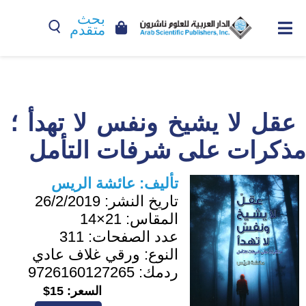
بحث
متقدم
عقل لا يشيخ ونفس لا تهدأ ؛
مذكرات على شرفات التأمل
تأليف:
عائشة الريس
تاريخ النشر:
26/2/2019
المقاس:
21×14
عدد الصفحات:
311
النوع:
ورقي غلاف عادي
ردمك:
9726160127265
السعر:
15$