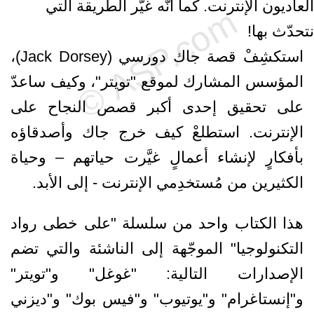
العاديون الإنترنت. كما أنّه غيَّر الطريقة التي
نتحدّث بها!
استكشِفْ قصة جاك دورسي (Jack Dorsey)،
المؤسس المشارك لموقع "تويتر"، وكيف ساعدّ
على تحقيق إحدى أكبر قصص النجاح على
الإنترنت. استطلعْ كيف خرج جاك وأصدقاؤه
بأفكارٍ لإنشاء أعمالٍ غيَّرت حياتهم – وحياة
الكثيرين من مُستخدِمي الإنترنت - إلى الأبد.
هذا الكتاب واحد من سلسلة "على خطى رواد
التكنولوجيا" الموجّهة إلى الناشئة والتي تضم
الإصدارات التالية: "غوغل" و"تويتر"
و"إنستاغرام" و"يوتيوب" و"فيس بوك" و"ديزني