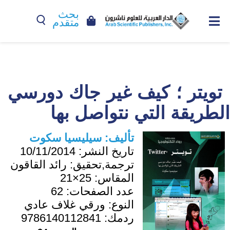
بحث
متقدم
تويتر ؛ كيف غير جاك دورسي
الطريقة التي نتواصل بها
تأليف:
سيليسيا سكوت
تاريخ النشر:
10/11/2014
ترجمة,تحقيق:
رائد القاقون
المقاس:
25×21
عدد الصفحات:
62
النوع:
ورقي غلاف عادي
ردمك:
9786140112841