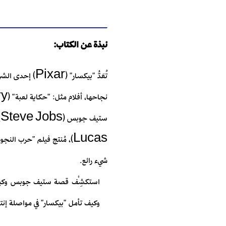
نبذة عن الكتاب:
تُعَدُّ "بيكسا
شيء رائع.
استكشِفْ قصة ستيف جوبس وكيف منحَ
وكيف تأمل "بيكسار" في مواصلة إنتا