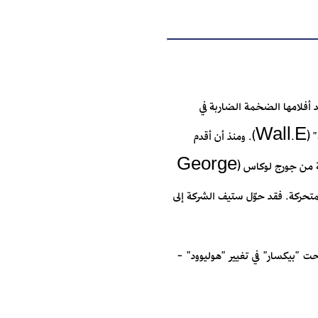
أقل أحد أفلامها الضخمة الضاربة في
نجاحها، أفلام مثل: "حكاية لعبة" (Toy Story)، "الوحوش" (Monsters)، "كارز" (Cars)، "وول.إيه" (Wall.E). ومنذ أن أقدم
ستيف جوبس (Steve Jobs)، مؤسس "أبل كومبيوتر" (Apple Computers) على شراء الشركة من جورج لوكاس (George
ها أفلام الرسوم المتحركة. فقد حوّل ستيف الشركة إلى
ت "بيكسار" في تغيير "هوليوود" -