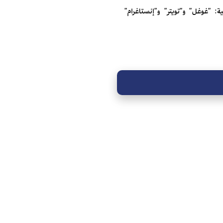
: "غوغل" و"تويتر" و"إنستاغرام"