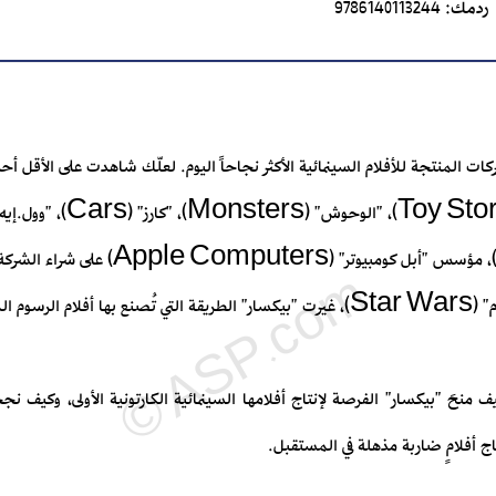
ردمك:
9786140113244
ر" (Pixar) إحدى الشركات المنتجة للأفلام السينمائية الأكثر نجاحاً اليوم. لعلّك شاهدت على ال
Lucas)، مُنتج فيلم "حرب النجوم" (Star Wars)، غيرت "بيكسار" الطريقة التي تُصنع ب
 "بيكسار" الفرصة لإنتاج أفلامها السينمائية الكارتونية الأولى، وكيف نجح
ج أفلامٍ ضاربة مذهلة في المستقبل.