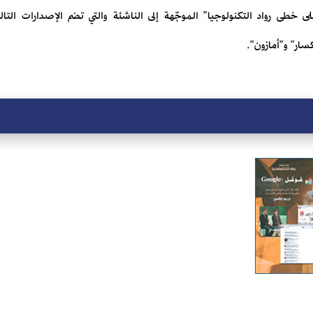
طى رواد التكنولوجيا" الموجّهة إلى الناشئة والتي تضم الإصدارات التالية
سار" و"أمازون".