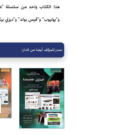
هذا الكتاب واحد من سلسلة "على خ
و"يوتيوب" و"فيس بوك" و"ديزني بيك
صدر للمؤلف أيضا عن الدار: