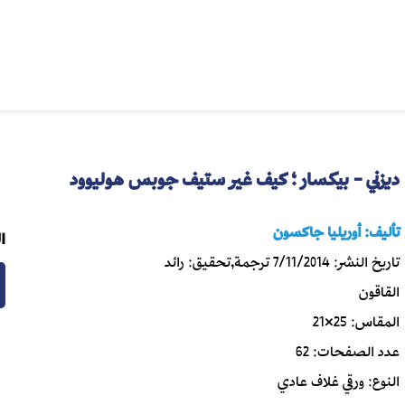
ديزني - بيكسار ؛ كيف غير ستيف جوبس هوليوود
تأليف:
أوريليا جاكسون
ا
تاريخ النشر:
7/11/2014
ترجمة,تحقيق:
رائد
القاقون
المقاس:
25×21
عدد الصفحات:
62
النوع:
ورقي غلاف عادي