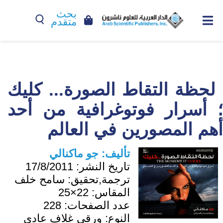
بحث
متقدم
لحظة التقاط الصورة... كليك
؛ أسرار فوتوغرافية من أحد
أهم المصورين في العالم
تأليف:
جو ماكنالي
تاريخ النشر:
17/8/2011
ترجمة,تحقيق:
سامح خلف
المقاس:
22×25
عدد الصفحات:
228
النوع:
ورقي غلاف عادي