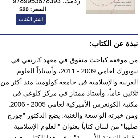
ردمك:
9789953878393
السعر:
20$
اشترِ الكتاب
نبذة عن الكتاب:
من موقعه كباحث متفوق في معهد كارنغي في
نيويورك لعامي 2009 - 2011، وأستاذاً للعلوم
العربية والإسلامية في جامعة كولومبيا منذ أكثر من
ثلاثين عاماً، وأستاذ ممتاز في مركز كلوغي في
مكتبة الكونغرس الأميركية لعامي 2005 - 2006.
ومن خبرته الواسعة والغنية. يضع الدكتور "جورج
صليبا" من لبنان كتاباً بعنوان "العلوم الإسلامية
وقيام النهضة الأوروبية". وفي هذا الكتاب يعيد