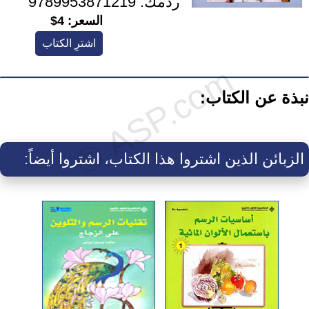
ردمك:
9789953871219
السعر:
4$
اشترِ الكتاب
نبذة عن الكتاب:
الزبائن الذين اشتروا هذا الكتاب، اشتروا أيضاً: