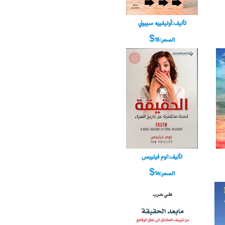
تأليف:أوليفييه سيبوني
السعر:16$
تأليف:توم فيليبس
السعر:14$