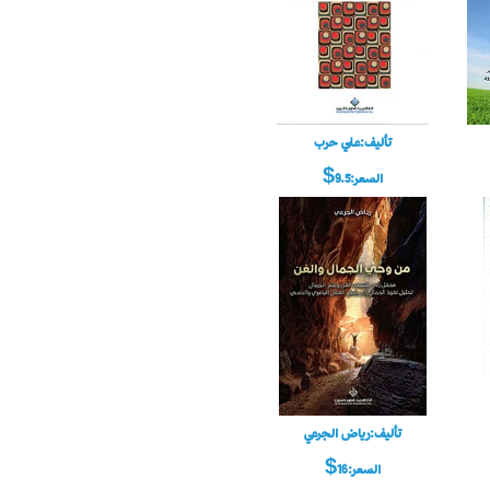
تأليف:علي حرب
السعر:9.5$
تأليف:رياض الجرعي
السعر:16$