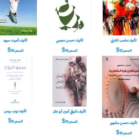
تأليف:متعب القرني
تأليف:حسن عجمي
تأليف:أميت سوود
السعر:12$
السعر:13$
السعر:16$
تأليف:روب ريمن
تأليف:شوقي أمين أبو عكر
السعر:8$
السعر:10$
تأليف:حسن مشهور
السعر:13$