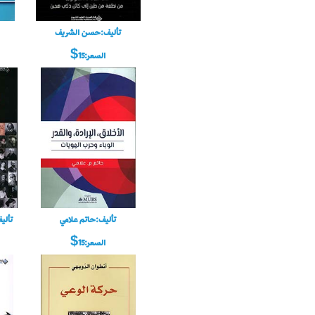
تأليف:حسن الشريف
السعر:15$
تأليف:حاتم علامي
تألي
السعر:15$