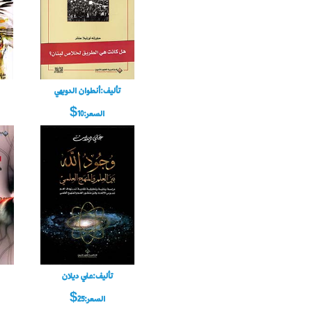
تأليف:أنطوان الدويهي
السعر:10$
تأليف:علي ديلان
السعر:25$