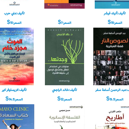
تأليف:أليك فيشر
تأليف:علي حرب
السعر:15$
السعر:7$
السعر:10$
ف:عبد الرحمن أسامة سفر
تأليف:خالد الراجحي
تأليف:كريستوفر كير
السعر:13.5$
السعر:12$
السعر:14.5$