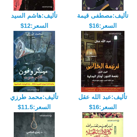
تأليف:مصطفى قيمة
تأليف:هاشم السيد
السعر:16$
السعر:12$
تأليف:عبد الله عقل
تأليف:محمد طرزي
السعر:16$
السعر:11.5$