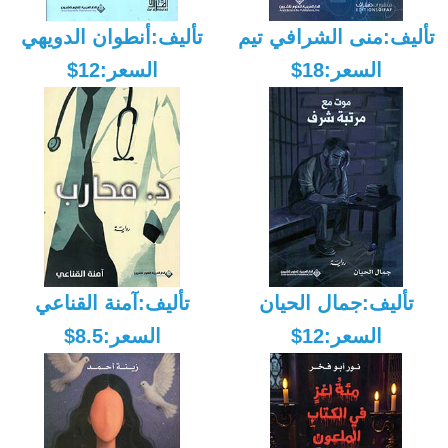
تأليف:منى الشرافي تيم
تأليف:أنطوان الدويهي
السعر:18$
السعر:12$
تأليف:جمال الحيان
تأليف:آمنة القناعي
السعر:12$
السعر:8.5$