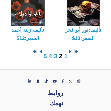
تأليف:نور أبو فخر
تأليف:زينة أحمد
السعر:13$
السعر:12$
5
4
3
2
1
روابط
تهمك