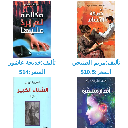
تأليف:مريم الطنيجي
تأليف:خديجة عاشور
السعر:10.5$
السعر:14$