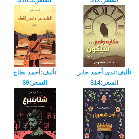
السعر:12$
السعر:10.5$
تأليف:ندى أحمد جابر
تأليف:أحمد بطاح
السعر:14$
السعر:9$