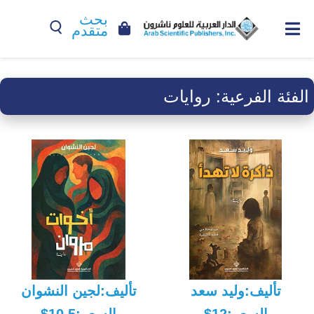
بحث
متقدم
الفئة الفرعية:
روايات
تأليف:وليد سعد
تأليف:لجين النشوان